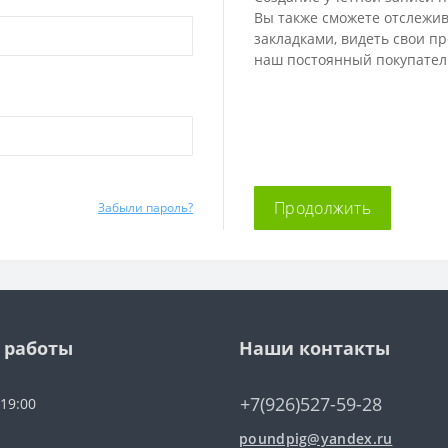
Вы также сможете отслежива
закладками, видеть свои п
наш постоянный покупател
Продолжить
Забыли пароль?
 работы
Наши контакты
+7(926)527-59-28
 19:00
poundpig@yandex.ru