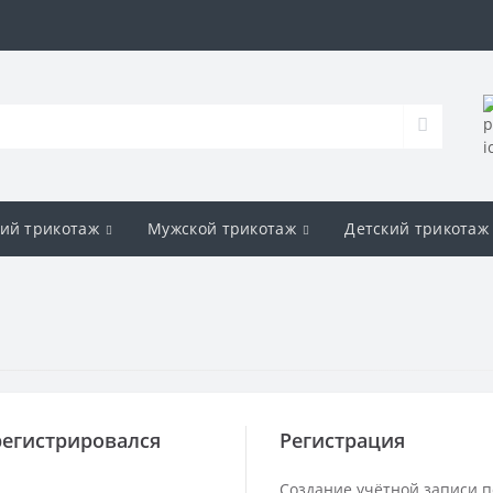
ий трикотаж
Мужской трикотаж
Детский трикотаж
регистрировался
Регистрация
Создание учётной записи п