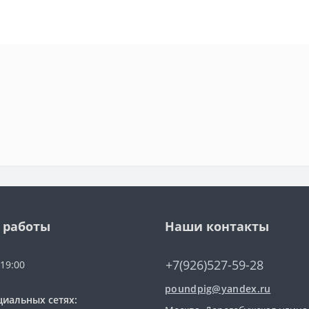
 работы
Наши контакты
+7(926)527-59-28
 19:00
poundpig@yandex.ru
циальных сетях: