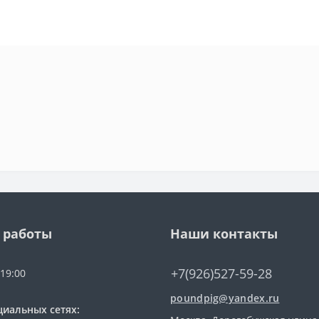
 работы
Наши контакты
+7(926)527-59-28
 19:00
poundpig@yandex.ru
циальных сетях: